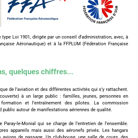
type Loi 1901, dirigée par un conseil d’administration, avec, à
 Française Aéronautique) et à la FFPLUM (Fédération Française
ns, quelques chiffres...
que de l’aviation et des différentes activités qui s’y rattachent.
découverte) à un large public : familles, jeunes, personnes en
 formation et l’entraînement des pilotes. La commission
nd public autour de manifestations aériennes de qualité.
de Paray-le-Monial qui se charge de l’entretien de l’ensemble.
opres appareils mais aussi des aéronefs privés. Les hangars
s avions de passage. Un club-bouse, une salle de cours, des